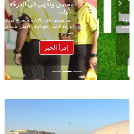
محسن وتنتهي في الدرجة
Next
Previous
الأولى
بعد موسم حافل بالإثارة والصراع في دوري
الدرجة الثانية، نجح الإخاء الأهلي عاليه في
حسم ل...
إقرأ الخبر