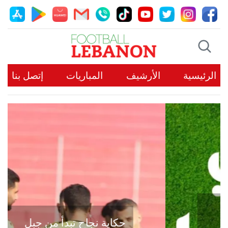
الرئيسية
الأرشيف
المباريات
إتصل بنا
حكاية نجاح تبدأ من جبل