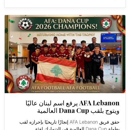
AFA Lebanon يرفع اسم لبنان عاليًا
ويتوج بلقب Dana Cup العالمية
حقق فريق AFA Lebanon إنجازًا تاريخيًا بإحرازه لقب
بطولة Dana Cup العالمية في الدنمارك لفئة...