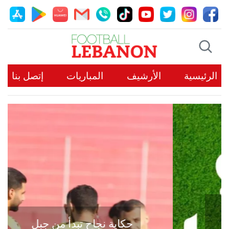
الرئيسية
الأرشيف
المباريات
إتصل بنا
حكاية نجاح تبدأ من جبل