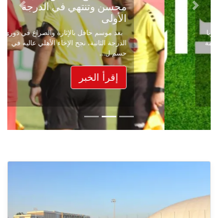
محسن وتنتهي في الدرجة
Next
Previous
الأولى
بعد موسم حافل بالإثارة والصراع في دوري
الدرجة الثانية، نجح الإخاء الأهلي عاليه في
حسم ل...
إقرأ الخبر