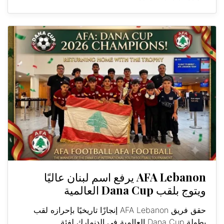
AFA Lebanon يرفع اسم لبنان عاليًا
ويتوج بلقب Dana Cup العالمية
حقق فريق AFA Lebanon إنجازًا تاريخيًا بإحرازه لقب
بطولة Dana Cup العالمية في الدنمارك لفئة...