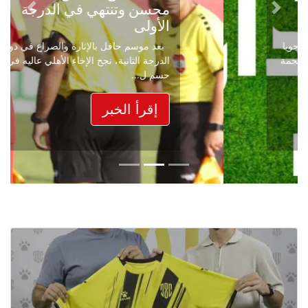
محسن وتنتهي في الدرجة
Next
Previous
الأولى
بعد موسم حافل بالإثارة والصراع في دوري
الدرجة الثانية، نجح الإخاء الأهلي عاليه في
حسم ل...
إقرأ الخبر