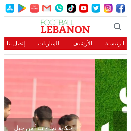
الرئيسية
الأرشيف
المباريات
إتصل بنا
حكاية نجاح تبدأ من جبل