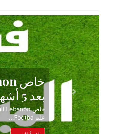
حكاية نجا
الدرجة ال
Previous
بعد موسم حافل بالإ
حسم ل...