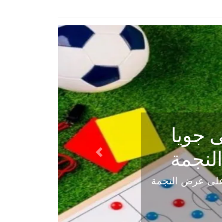
ي في
Next
هلي عاليه في