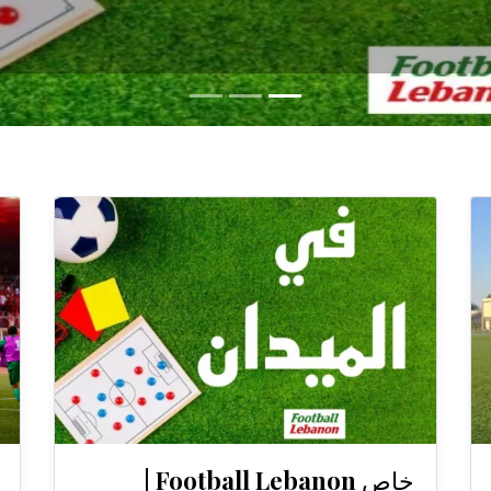
خاص Football Lebanon |