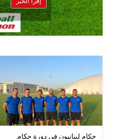
إقرأ الخبر
حكام لبنانيون في دورة حكام