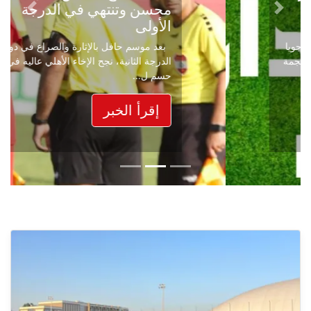
محسن وتنتهي في الدرجة
Next
Previous
الأولى
بعد موسم حافل بالإثارة والصراع في دوري
الدرجة الثانية، نجح الإخاء الأهلي عاليه في
حسم ل...
إقرأ الخبر