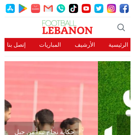
الرئيسية
الأرشيف
المباريات
إتصل بنا
حكاية نجاح تبدأ من جبل