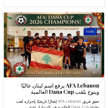
AFA Lebanon يرفع اسم لبنان عاليًا
ويتوج بلقب Dana Cup العالمية
حقق فريق AFA Lebanon إنجازًا تاريخيًا بإحرازه لقب
بطولة Dana Cup العالمية في الدنمارك لفئة...