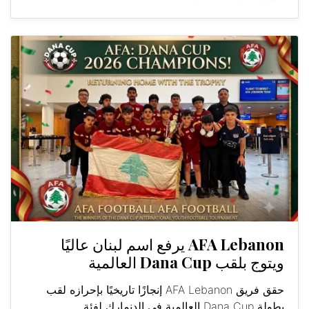
AFA Lebanon يرفع اسم لبنان عاليًا
ويتوج بلقب Dana Cup العالمية
حقق فريق AFA Lebanon إنجازًا تاريخيًا بإحرازه لقب
بطولة Dana Cup العالمية في الدنمارك لفئة...