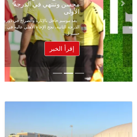
محسن وتنتهي في الدرجة
Next
Previous
الأولى
بعد موسم حافل بالإثارة والصراع في دوري
الدرجة الثانية، نجح الإخاء الأهلي عاليه في
حسم ل...
إقرأ الخبر