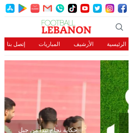
الرئيسية
الأرشيف
المباريات
إتصل بنا
حكاية نجاح تبدأ من جبل