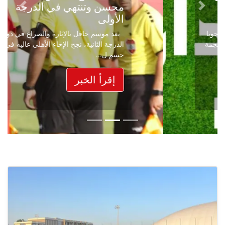
محسن وتنتهي في الدرجة
Next
Previous
الأولى
بعد موسم حافل بالإثارة والصراع في دوري
الدرجة الثانية، نجح الإخاء الأهلي عاليه في
حسم ل...
إقرأ الخبر