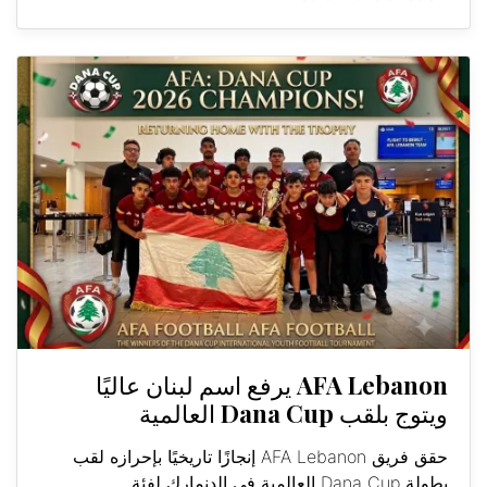
AFA Lebanon يرفع اسم لبنان عاليًا
ويتوج بلقب Dana Cup العالمية
حقق فريق AFA Lebanon إنجازًا تاريخيًا بإحرازه لقب
بطولة Dana Cup العالمية في الدنمارك لفئة...