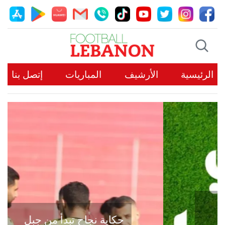
الرئيسية
الأرشيف
المباريات
إتصل بنا
حكاية نجاح تبدأ من جبل