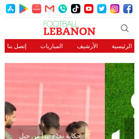
الرئيسية
الأرشيف
المباريات
إتصل بنا
حكاية نجاح تبدأ من جبل