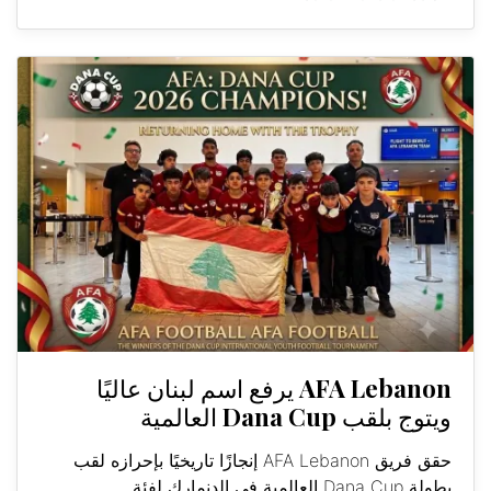
AFA Lebanon يرفع اسم لبنان عاليًا
ويتوج بلقب Dana Cup العالمية
حقق فريق AFA Lebanon إنجازًا تاريخيًا بإحرازه لقب
بطولة Dana Cup العالمية في الدنمارك لفئة...