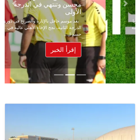
محسن وتنتهي في الدرجة
Next
Previous
الأولى
بعد موسم حافل بالإثارة والصراع في دوري
الدرجة الثانية، نجح الإخاء الأهلي عاليه في
حسم ل...
إقرأ الخبر