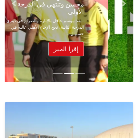
محسن وتنتهي في الدرجة
Next
Previous
الأولى
بعد موسم حافل بالإثارة والصراع في دوري
الدرجة الثانية، نجح الإخاء الأهلي عاليه في
حسم ل...
إقرأ الخبر