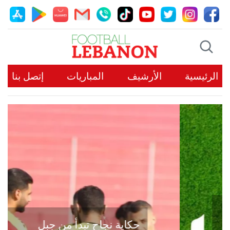
الرئيسية
الأرشيف
المباريات
إتصل بنا
حكاية نجاح تبدأ من جبل