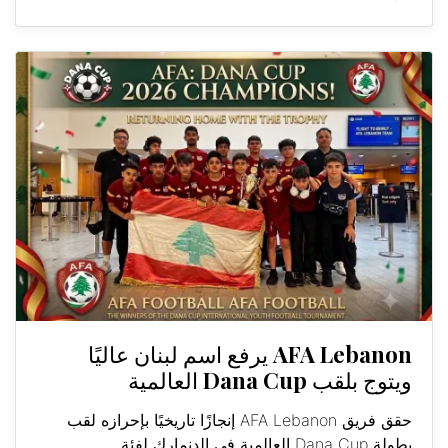
AFA Lebanon يرفع اسم لبنان عاليًا
ويتوج بلقب Dana Cup العالمية
حقق فريق AFA Lebanon إنجازًا تاريخيًا بإحرازه لقب
بطولة Dana Cup العالمية في الدنمارك لفئة...