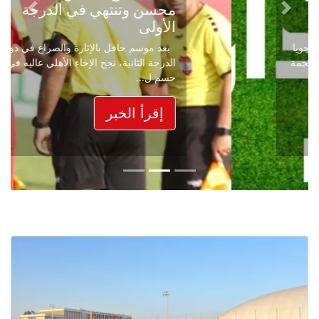
محسن وتنتهي في الدرجة
Next
Previous
الأولى
بعد موسم حافل بالإثارة والصراع في دوري
الدرجة الثانية، نجح الإخاء الأهلي عاليه في
حسم ل...
إقرأ الخبر