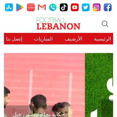
الرئيسية
الأرشيف
المباريات
إتصل بنا
حكاية نجاح تبدأ من جبل