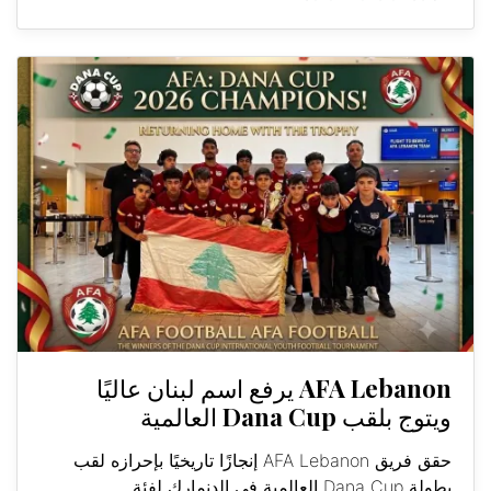
AFA Lebanon يرفع اسم لبنان عاليًا
ويتوج بلقب Dana Cup العالمية
حقق فريق AFA Lebanon إنجازًا تاريخيًا بإحرازه لقب
بطولة Dana Cup العالمية في الدنمارك لفئة...