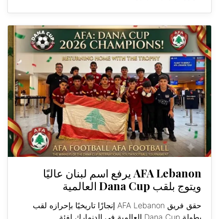
AFA Lebanon يرفع اسم لبنان عاليًا
ويتوج بلقب Dana Cup العالمية
حقق فريق AFA Lebanon إنجازًا تاريخيًا بإحرازه لقب
بطولة Dana Cup العالمية في الدنمارك لفئة...