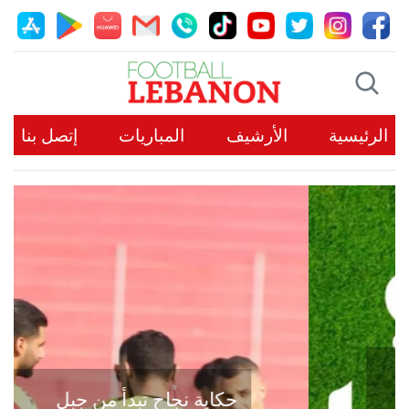
الرئيسية
الأرشيف
المباريات
إتصل بنا
حكاية نجاح تبدأ من جبل