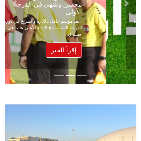
محسن وتنتهي في الدرجة
Next
Previous
الأولى
بعد موسم حافل بالإثارة والصراع في دوري
الدرجة الثانية، نجح الإخاء الأهلي عاليه في
حسم ل...
إقرأ الخبر