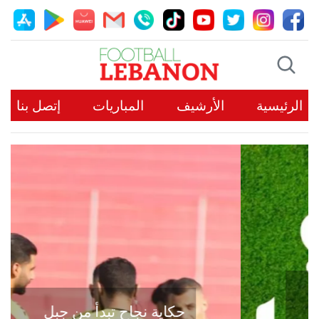
الرئيسية
الأرشيف
المباريات
إتصل بنا
حكاية نجاح تبدأ من جبل