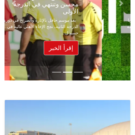
محسن وتنتهي في الدرجة
Next
Previous
الأولى
بعد موسم حافل بالإثارة والصراع في دوري
الدرجة الثانية، نجح الإخاء الأهلي عاليه في
حسم ل...
إقرأ الخبر