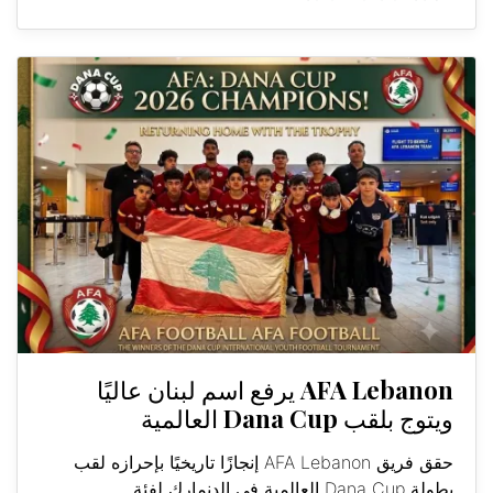
AFA Lebanon يرفع اسم لبنان عاليًا
ويتوج بلقب Dana Cup العالمية
حقق فريق AFA Lebanon إنجازًا تاريخيًا بإحرازه لقب
بطولة Dana Cup العالمية في الدنمارك لفئة...