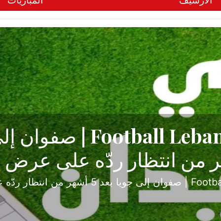
الأرشيف
المباريات
ح تبدأ من جبل محسن وتنته
أولى
ثارة والصراع في دوري الدرجة الثانية، نجح الإخاء الأ