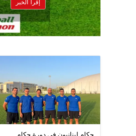
إقرأ الخبر
حكام لبنانيون في دورة حكام