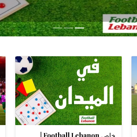
خاص Football Lebanon |