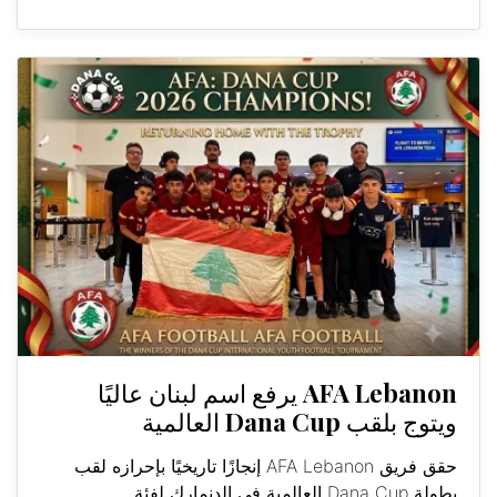
AFA Lebanon يرفع اسم لبنان عاليًا
ويتوج بلقب Dana Cup العالمية
حقق فريق AFA Lebanon إنجازًا تاريخيًا بإحرازه لقب
بطولة Dana Cup العالمية في الدنمارك لفئة...