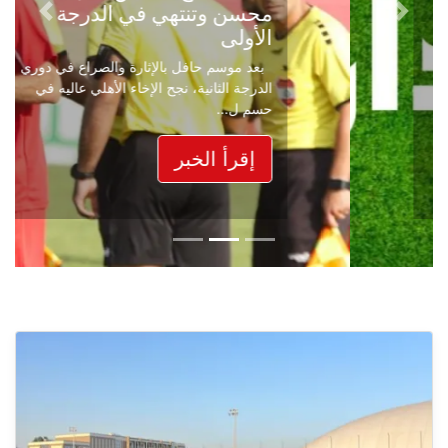
محسن وتنتهي في الدرجة
Next
Previous
الأولى
بعد موسم حافل بالإثارة والصراع في دوري
الدرجة الثانية، نجح الإخاء الأهلي عاليه في
حسم ل...
إقرأ الخبر