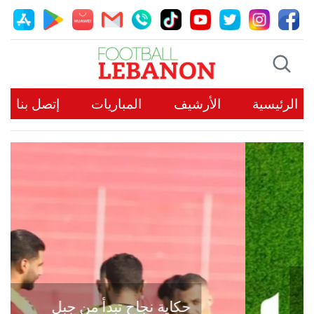
الرئيسية
الأرشيف
المباريات
إتصل بنا
حكاية نجاح تبدأ من جبل