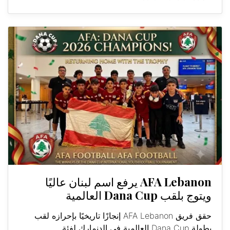
AFA Lebanon يرفع اسم لبنان عاليًا
ويتوج بلقب Dana Cup العالمية
حقق فريق AFA Lebanon إنجازًا تاريخيًا بإحرازه لقب
بطولة Dana Cup العالمية في الدنمارك لفئة...