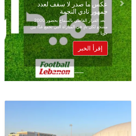
من انتظار ردّه على عرض
Next
Previous
النجمة
خاص Football Lebanon | صفوان إلى جويا
بعد 5 أشهر من انتظار ردّه على عرض النجمة
علم Footba...
إقرأ الخبر