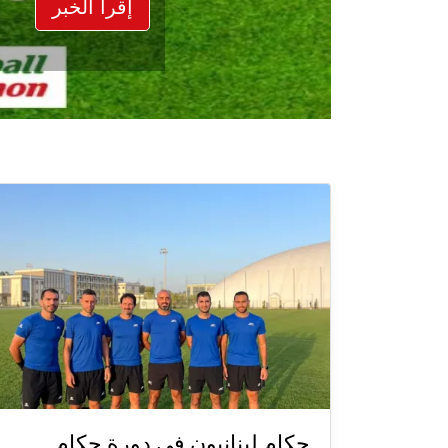
إقرأ الخبر
حكام لبنانيون في دورة حكام