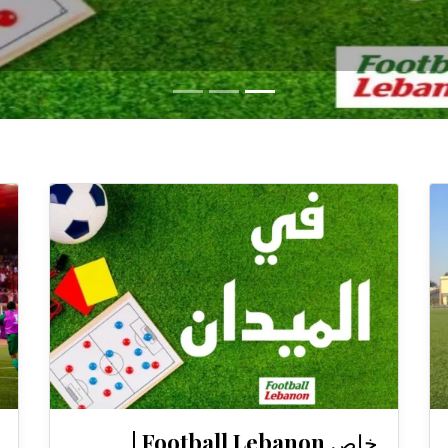
خاص Football Lebanon |