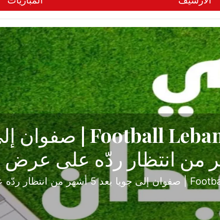
الأرشيف
المباريات
ح تبدأ من جبل محسن وتنته
أولى
ثارة والصراع في دوري الدرجة الثانية، نجح الإخاء الأ