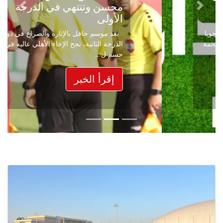
محسن وتنتهي في الدرجة
Next
Previous
الأولى
بعد موسم حافل بالإثارة والصراع في دوري
الدرجة الثانية، نجح الإخاء الأهلي عاليه في
حسم ل...
إقرأ الخبر