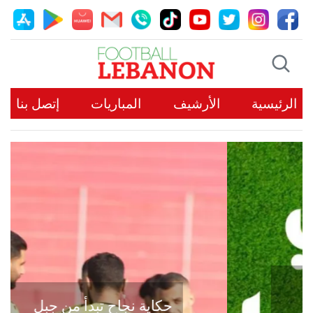
الرئيسية
الأرشيف
المباريات
إتصل بنا
حكاية نجاح تبدأ من جبل