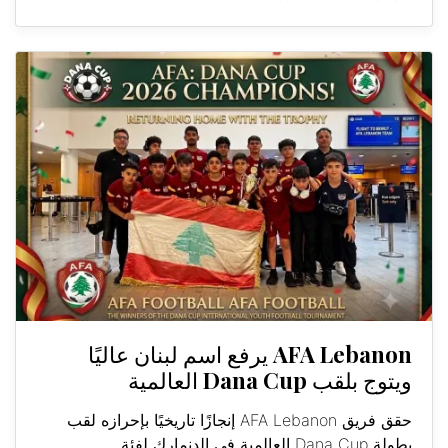
AFA Lebanon يرفع اسم لبنان عاليًا
ويتوج بلقب Dana Cup العالمية
حقق فريق AFA Lebanon إنجازًا تاريخيًا بإحرازه لقب
بطولة Dana Cup العالمية في الدنمارك لفئة...