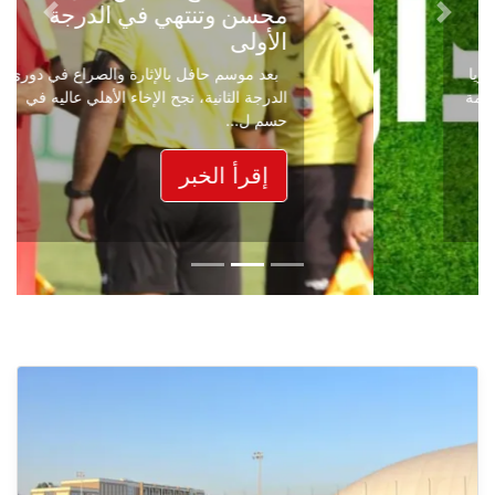
محسن وتنتهي في الدرجة
Next
Previous
الأولى
بعد موسم حافل بالإثارة والصراع في دوري
الدرجة الثانية، نجح الإخاء الأهلي عاليه في
حسم ل...
إقرأ الخبر