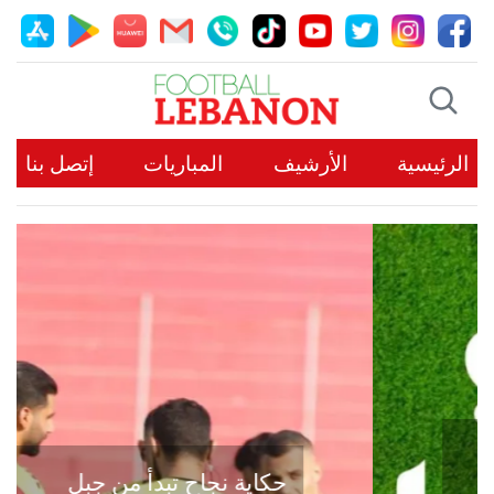
الرئيسية
الأرشيف
المباريات
إتصل بنا
حكاية نجاح تبدأ من جبل