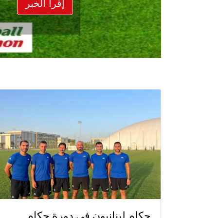
إقرأ الخبر
حكام لبنانيون في دورة حكام