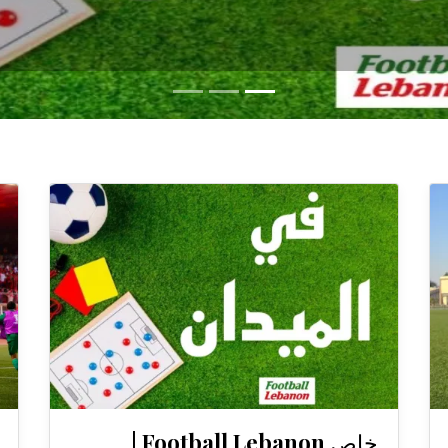
خاص Football Lebanon |