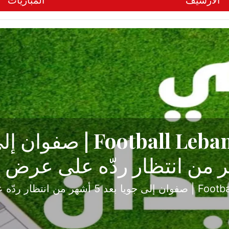
الأرشيف
المباريات
ح تبدأ من جبل محسن وتنته
أولى
ثارة والصراع في دوري الدرجة الثانية، نجح الإخاء الأ