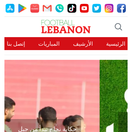
الرئيسية
الأرشيف
المباريات
إتصل بنا
حكاية نجاح تبدأ من جبل