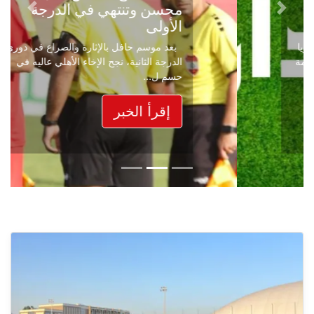
محسن وتنتهي في الدرجة
Next
Previous
الأولى
بعد موسم حافل بالإثارة والصراع في دوري
الدرجة الثانية، نجح الإخاء الأهلي عاليه في
حسم ل...
إقرأ الخبر