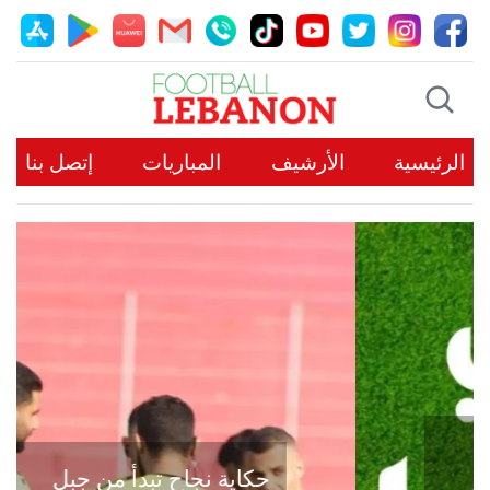
الرئيسية
الأرشيف
المباريات
إتصل بنا
حكاية نجاح تبدأ من جبل