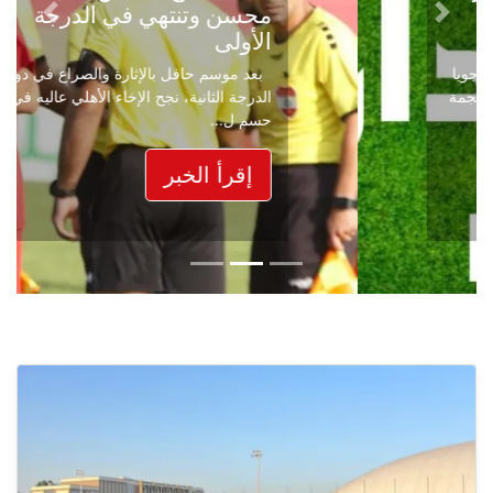
محسن وتنتهي في الدرجة
Next
Previous
الأولى
بعد موسم حافل بالإثارة والصراع في دوري
الدرجة الثانية، نجح الإخاء الأهلي عاليه في
حسم ل...
إقرأ الخبر