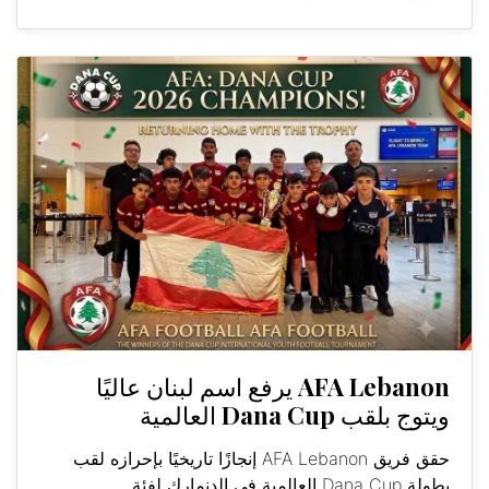
AFA Lebanon يرفع اسم لبنان عاليًا
ويتوج بلقب Dana Cup العالمية
حقق فريق AFA Lebanon إنجازًا تاريخيًا بإحرازه لقب
بطولة Dana Cup العالمية في الدنمارك لفئة...