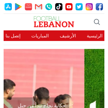
الرئيسية
الأرشيف
المباريات
إتصل بنا
حكاية نجاح تبدأ من جبل