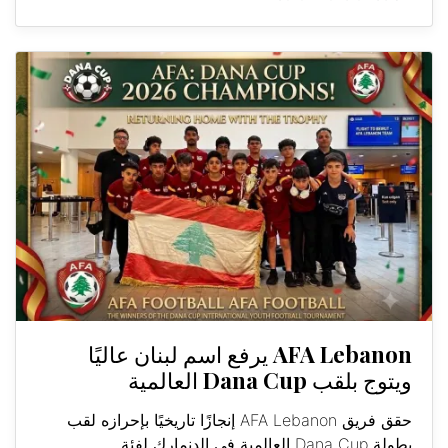
AFA Lebanon يرفع اسم لبنان عاليًا
ويتوج بلقب Dana Cup العالمية
حقق فريق AFA Lebanon إنجازًا تاريخيًا بإحرازه لقب
بطولة Dana Cup العالمية في الدنمارك لفئة...