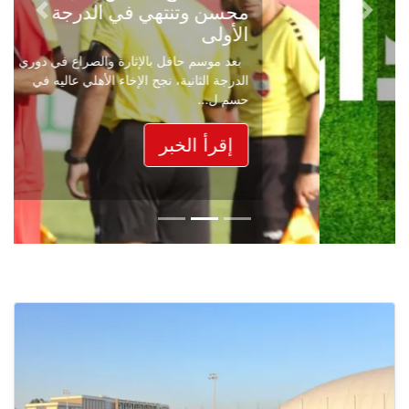
محسن وتنتهي في الدرجة
Next
Previous
الأولى
بعد موسم حافل بالإثارة والصراع في دوري
الدرجة الثانية، نجح الإخاء الأهلي عاليه في
حسم ل...
إقرأ الخبر