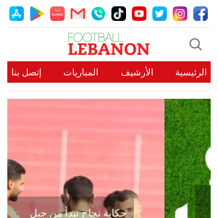
الرئيسية
الأرشيف
المباريات
إتصل بنا
حكاية نجاح تبدأ من جبل