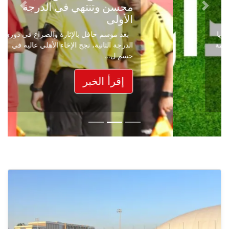
محسن وتنتهي في الدرجة
Next
Previous
الأولى
بعد موسم حافل بالإثارة والصراع في دوري
الدرجة الثانية، نجح الإخاء الأهلي عاليه في
حسم ل...
إقرأ الخبر