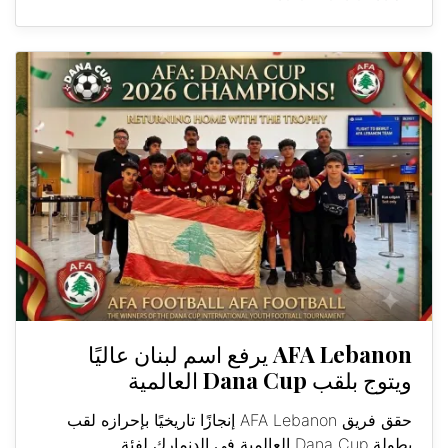
AFA Lebanon يرفع اسم لبنان عاليًا
ويتوج بلقب Dana Cup العالمية
حقق فريق AFA Lebanon إنجازًا تاريخيًا بإحرازه لقب
بطولة Dana Cup العالمية في الدنمارك لفئة...