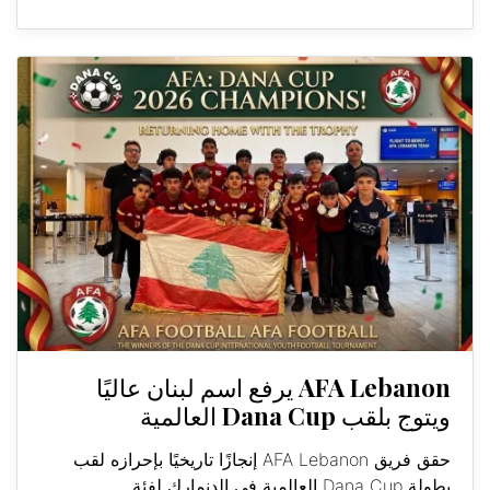
AFA Lebanon يرفع اسم لبنان عاليًا
ويتوج بلقب Dana Cup العالمية
حقق فريق AFA Lebanon إنجازًا تاريخيًا بإحرازه لقب
بطولة Dana Cup العالمية في الدنمارك لفئة...