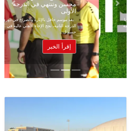
محسن وتنتهي في الدرجة
Next
Previous
الأولى
بعد موسم حافل بالإثارة والصراع في دوري
الدرجة الثانية، نجح الإخاء الأهلي عاليه في
حسم ل...
إقرأ الخبر