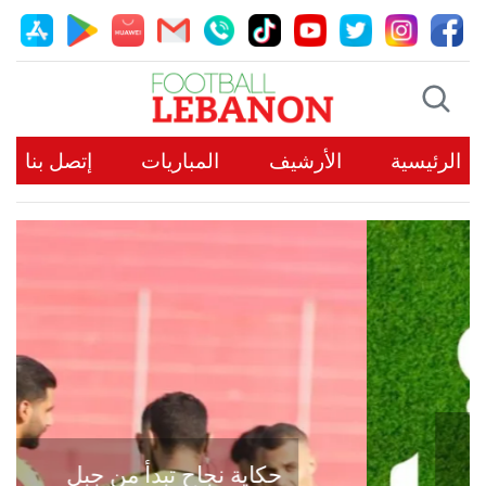
الرئيسية
الأرشيف
المباريات
إتصل بنا
حكاية نجاح تبدأ من جبل