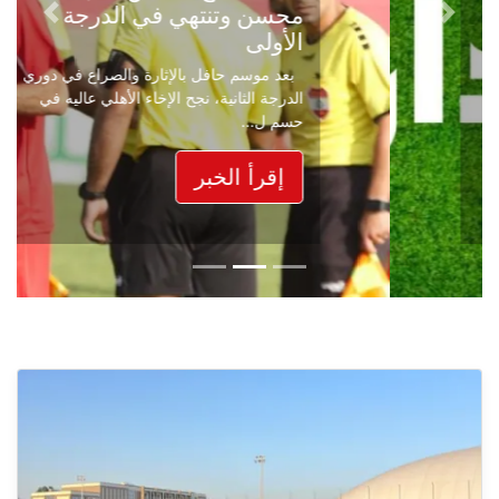
محسن وتنتهي في الدرجة
Next
Previous
الأولى
بعد موسم حافل بالإثارة والصراع في دوري
الدرجة الثانية، نجح الإخاء الأهلي عاليه في
حسم ل...
إقرأ الخبر