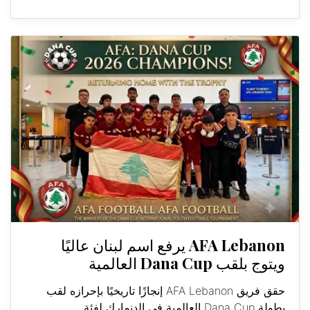
AFA Lebanon يرفع اسم لبنان عاليًا
ويتوج بلقب Dana Cup العالمية
حقق فريق AFA Lebanon إنجازًا تاريخيًا بإحرازه لقب
بطولة Dana Cup العالمية في الدنمارك لفئة...