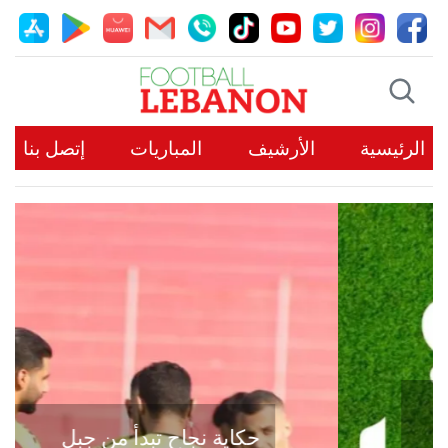
الرئيسية
الأرشيف
المباريات
إتصل بنا
حكاية نجاح تبدأ من جبل