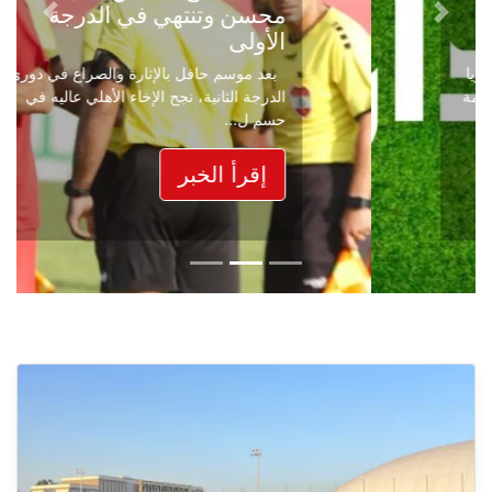
محسن وتنتهي في الدرجة
Next
Previous
الأولى
بعد موسم حافل بالإثارة والصراع في دوري
الدرجة الثانية، نجح الإخاء الأهلي عاليه في
حسم ل...
إقرأ الخبر