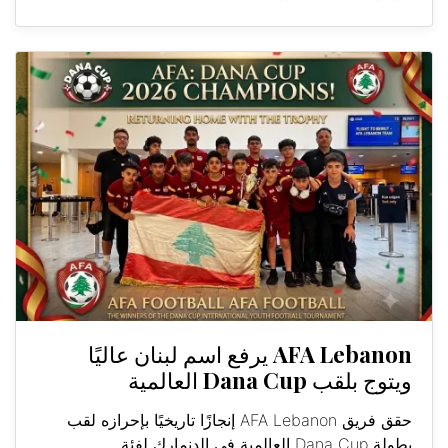
AFA Lebanon يرفع اسم لبنان عاليًا
ويتوج بلقب Dana Cup العالمية
حقق فريق AFA Lebanon إنجازًا تاريخيًا بإحرازه لقب
بطولة Dana Cup العالمية في الدنمارك لفئة...