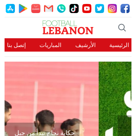
الرئيسية
الأرشيف
المباريات
إتصل بنا
حكاية نجاح تبدأ من جبل