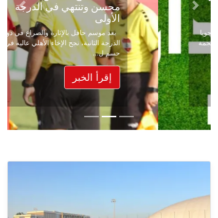
محسن وتنتهي في الدرجة
Next
Previous
الأولى
بعد موسم حافل بالإثارة والصراع في دوري
الدرجة الثانية، نجح الإخاء الأهلي عاليه في
حسم ل...
إقرأ الخبر