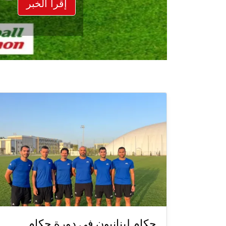
إقرأ الخبر
حكام لبنانيون في دورة حكام