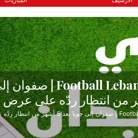
الأرشيف
المباريات
ح تبدأ من جبل محسن وتنته
أولى
ثارة والصراع في دوري الدرجة الثانية، نجح الإخاء الأ