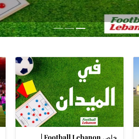
خاص Football Lebanon |