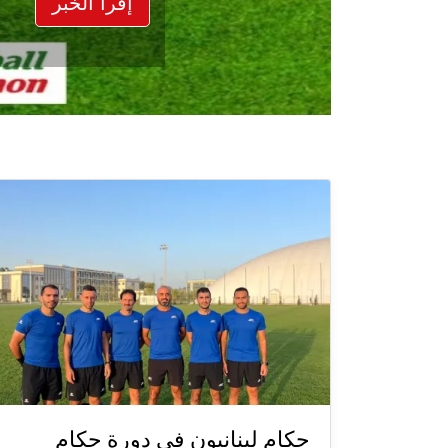
إقرأ الخبر
حكام لبنانيون في دورة حكام