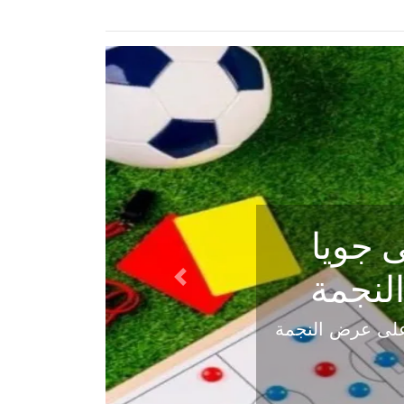
ي في
Next
هلي عاليه في