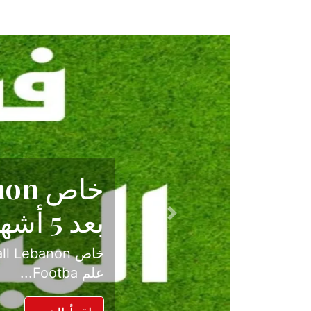
حكاية نجا
الدرجة ال
Previous
بعد موسم حافل بالإ
حسم ل...