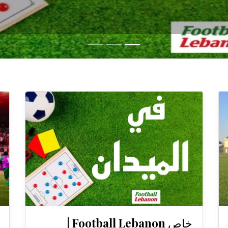
خاص Football Lebanon |