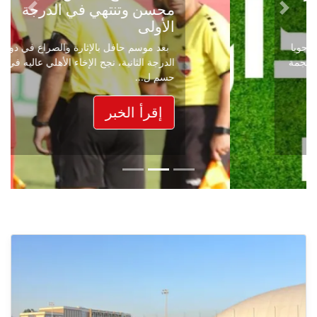
محسن وتنتهي في الدرجة
Next
Previous
الأولى
بعد موسم حافل بالإثارة والصراع في دوري
الدرجة الثانية، نجح الإخاء الأهلي عاليه في
حسم ل...
إقرأ الخبر