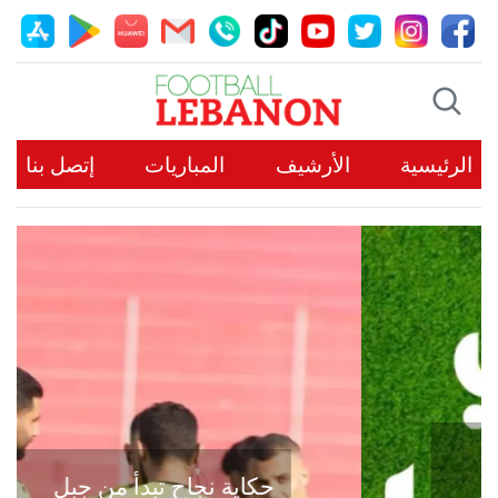
الرئيسية
الأرشيف
المباريات
إتصل بنا
حكاية نجاح تبدأ من جبل