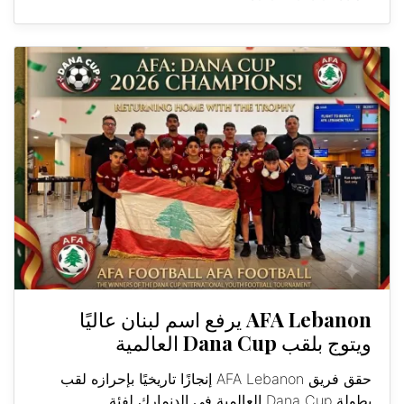
AFA Lebanon يرفع اسم لبنان عاليًا
ويتوج بلقب Dana Cup العالمية
حقق فريق AFA Lebanon إنجازًا تاريخيًا بإحرازه لقب
بطولة Dana Cup العالمية في الدنمارك لفئة...