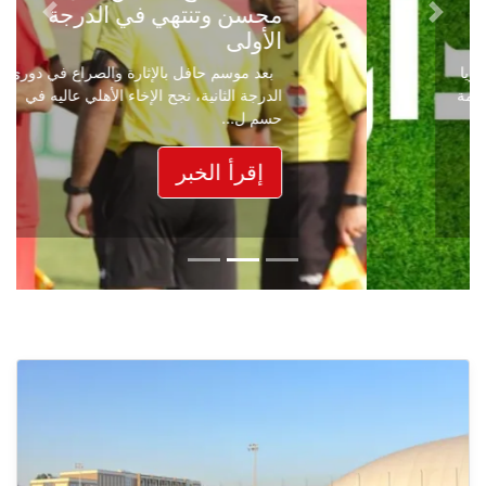
محسن وتنتهي في الدرجة
Next
Previous
الأولى
بعد موسم حافل بالإثارة والصراع في دوري
الدرجة الثانية، نجح الإخاء الأهلي عاليه في
حسم ل...
إقرأ الخبر