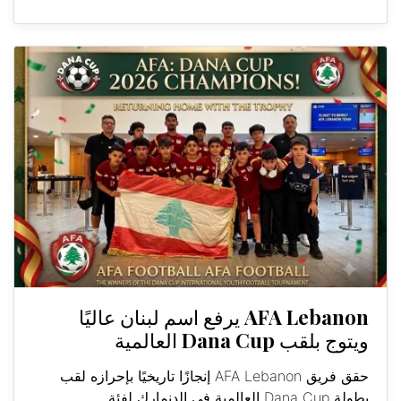
AFA Lebanon يرفع اسم لبنان عاليًا
ويتوج بلقب Dana Cup العالمية
حقق فريق AFA Lebanon إنجازًا تاريخيًا بإحرازه لقب
بطولة Dana Cup العالمية في الدنمارك لفئة...