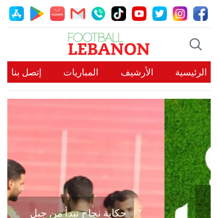
الرئيسية
الأرشيف
المباريات
إتصل بنا
حكاية نجاح تبدأ من جبل