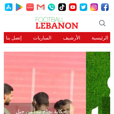
الرئيسية
الأرشيف
المباريات
إتصل بنا
حكاية نجاح تبدأ من جبل