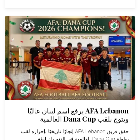
AFA Lebanon يرفع اسم لبنان عاليًا
ويتوج بلقب Dana Cup العالمية
حقق فريق AFA Lebanon إنجازًا تاريخيًا بإحرازه لقب
بطولة Dana Cup العالمية في الدنمارك لفئة...