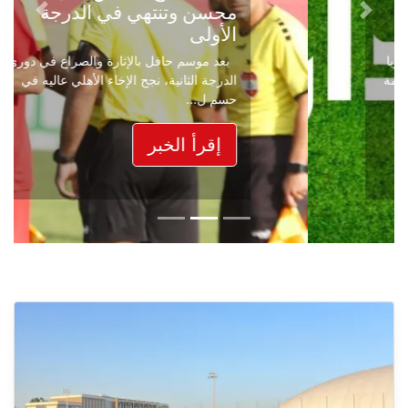
محسن وتنتهي في الدرجة
Next
Previous
الأولى
بعد موسم حافل بالإثارة والصراع في دوري
الدرجة الثانية، نجح الإخاء الأهلي عاليه في
حسم ل...
إقرأ الخبر