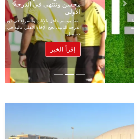
محسن وتنتهي في الدرجة
Next
Previous
الأولى
بعد موسم حافل بالإثارة والصراع في دوري
الدرجة الثانية، نجح الإخاء الأهلي عاليه في
حسم ل...
إقرأ الخبر