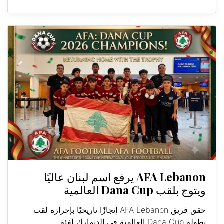
AFA Lebanon يرفع اسم لبنان عاليًا
ويتوج بلقب Dana Cup العالمية
حقق فريق AFA Lebanon إنجازًا تاريخيًا بإحرازه لقب
بطولة Dana Cup العالمية في الدنمارك لفئة...