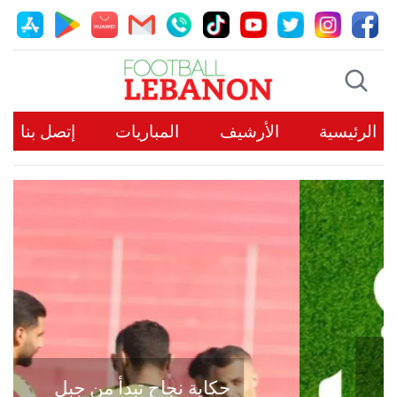
الرئيسية
الأرشيف
المباريات
إتصل بنا
حكاية نجاح تبدأ من جبل