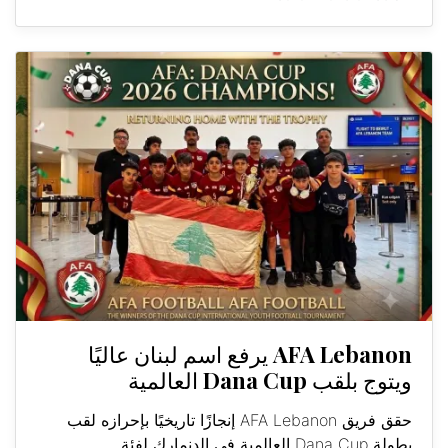
AFA Lebanon يرفع اسم لبنان عاليًا
ويتوج بلقب Dana Cup العالمية
حقق فريق AFA Lebanon إنجازًا تاريخيًا بإحرازه لقب
بطولة Dana Cup العالمية في الدنمارك لفئة...