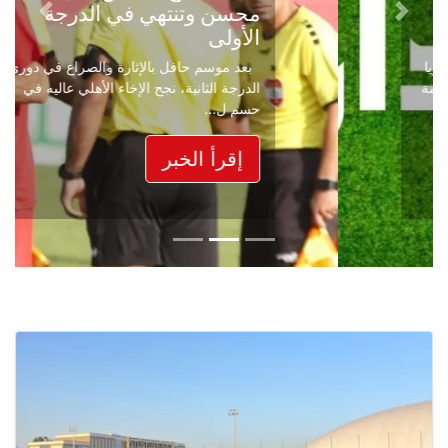
محسن وتنتهي في الدرجة
Next
Previous
الأولى
بعد موسم حافل بالإثارة والصراع في دوري
الدرجة الثانية، نجح الإخاء الأهلي عاليه في
حسم ل...
إقرأ الخبر