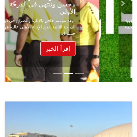
محسن وتنتهي في الدرجة
Next
Previous
الأولى
بعد موسم حافل بالإثارة والصراع في دوري
الدرجة الثانية، نجح الإخاء الأهلي عاليه في
حسم ل...
إقرأ الخبر