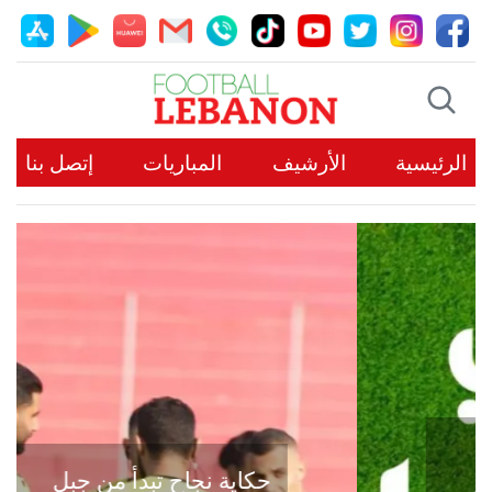
الرئيسية
الأرشيف
المباريات
إتصل بنا
حكاية نجاح تبدأ من جبل