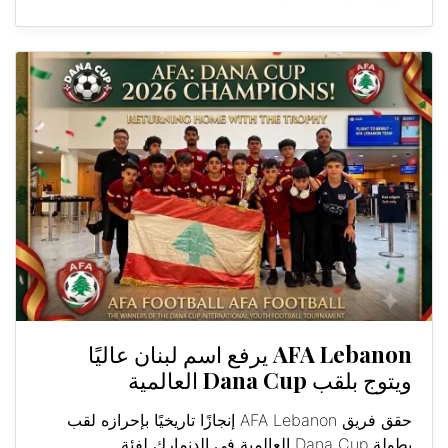
AFA Lebanon يرفع اسم لبنان عاليًا
ويتوج بلقب Dana Cup العالمية
حقق فريق AFA Lebanon إنجازًا تاريخيًا بإحرازه لقب
بطولة Dana Cup العالمية في الدنمارك لفئة...