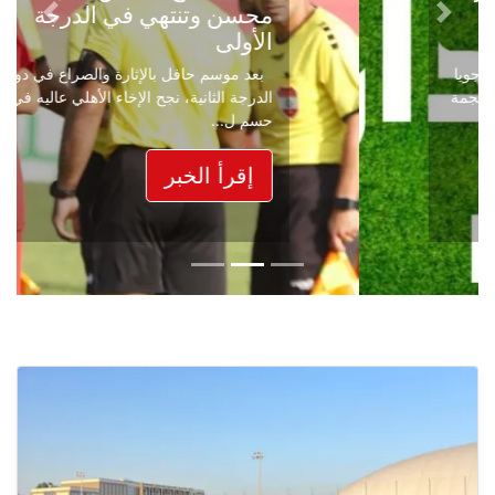
محسن وتنتهي في الدرجة
Next
Previous
الأولى
بعد موسم حافل بالإثارة والصراع في دوري
الدرجة الثانية، نجح الإخاء الأهلي عاليه في
حسم ل...
إقرأ الخبر