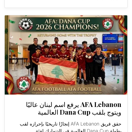
AFA Lebanon يرفع اسم لبنان عاليًا
ويتوج بلقب Dana Cup العالمية
حقق فريق AFA Lebanon إنجازًا تاريخيًا بإحرازه لقب
بطولة Dana Cup العالمية في الدنمارك لفئة...