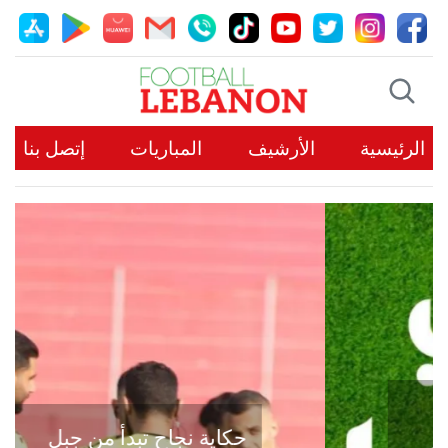
الرئيسية
الأرشيف
المباريات
إتصل بنا
حكاية نجاح تبدأ من جبل