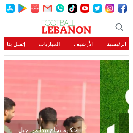
الرئيسية
الأرشيف
المباريات
إتصل بنا
حكاية نجاح تبدأ من جبل