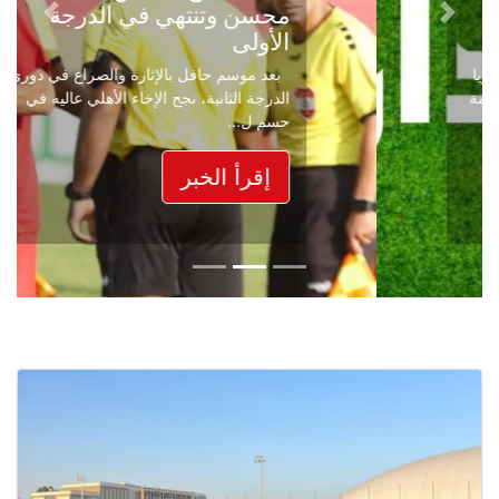
محسن وتنتهي في الدرجة
Next
Previous
الأولى
بعد موسم حافل بالإثارة والصراع في دوري
الدرجة الثانية، نجح الإخاء الأهلي عاليه في
حسم ل...
إقرأ الخبر