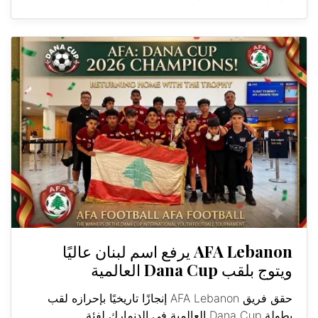
AFA Lebanon يرفع اسم لبنان عاليًا
ويتوج بلقب Dana Cup العالمية
حقق فريق AFA Lebanon إنجازًا تاريخيًا بإحرازه لقب
بطولة Dana Cup العالمية في الدنمارك لفئة...