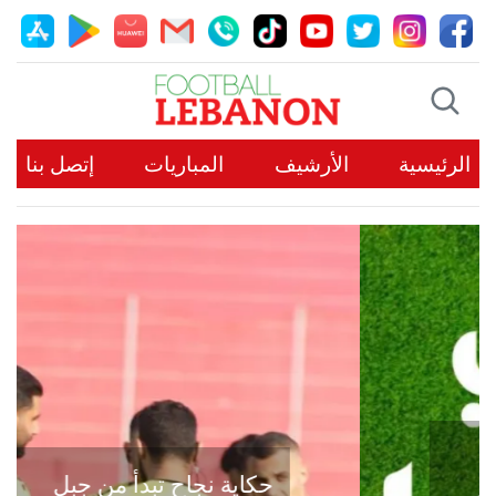
الرئيسية
الأرشيف
المباريات
إتصل بنا
حكاية نجاح تبدأ من جبل