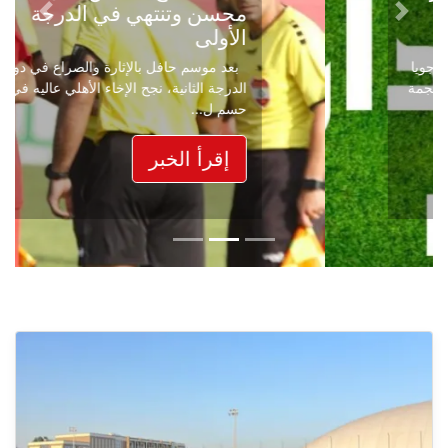
محسن وتنتهي في الدرجة
Next
Previous
الأولى
بعد موسم حافل بالإثارة والصراع في دوري
الدرجة الثانية، نجح الإخاء الأهلي عاليه في
حسم ل...
إقرأ الخبر