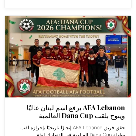
AFA Lebanon يرفع اسم لبنان عاليًا
ويتوج بلقب Dana Cup العالمية
حقق فريق AFA Lebanon إنجازًا تاريخيًا بإحرازه لقب
بطولة Dana Cup العالمية في الدنمارك لفئة...