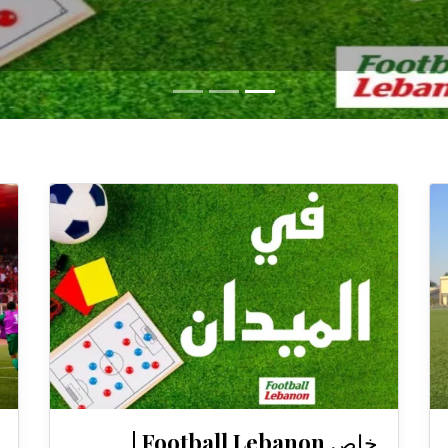
خاص Football Lebanon |