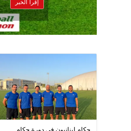
إقرأ الخبر
حكام لبنانيون في دورة حكام