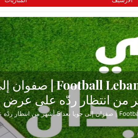
الأرشيف
المباريات
ح تبدأ من جبل محسن وتنته
أولى
ثارة والصراع في دوري الدرجة الثانية، نجح الإخاء الأ