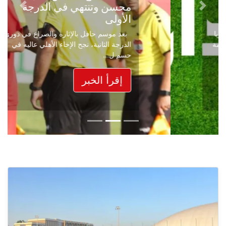
محسن وتنتهي في الدرجة
Next
Previous
الأولى
بعد موسم حافل بالإثارة والصراع في دوري
الدرجة الثانية، نجح الإخاء الأهلي عاليه في
حسم ل...
إقرأ الخبر