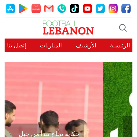
الرئيسية
الأرشيف
المباريات
إتصل بنا
حكاية نجاح تبدأ من جبل