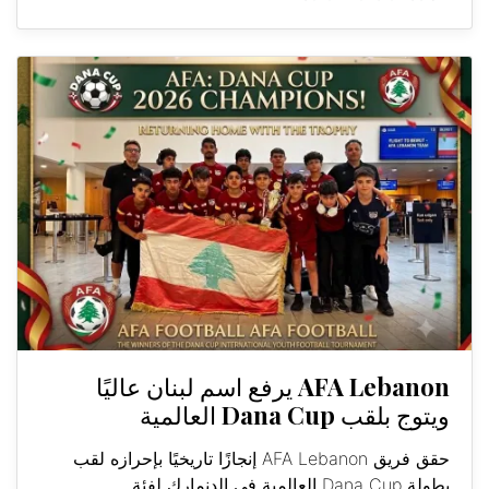
AFA Lebanon يرفع اسم لبنان عاليًا
ويتوج بلقب Dana Cup العالمية
حقق فريق AFA Lebanon إنجازًا تاريخيًا بإحرازه لقب
بطولة Dana Cup العالمية في الدنمارك لفئة...