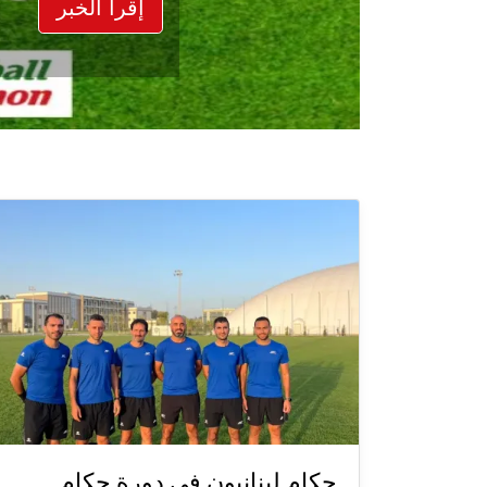
إقرأ الخبر
حكام لبنانيون في دورة حكام