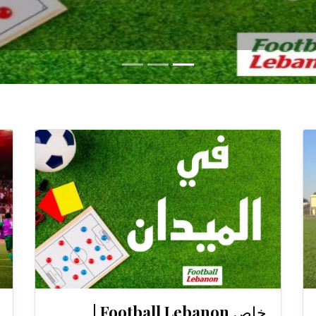
خاص Football Lebanon |