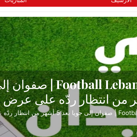
الأرشيف
المباريات
ح تبدأ من جبل محسن وتنته
أولى
ثارة والصراع في دوري الدرجة الثانية، نجح الإخاء الأ