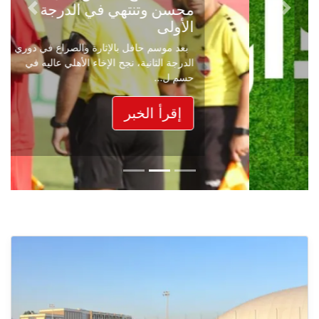
محسن وتنتهي في الدرجة
Next
Previous
الأولى
بعد موسم حافل بالإثارة والصراع في دوري
الدرجة الثانية، نجح الإخاء الأهلي عاليه في
حسم ل...
إقرأ الخبر