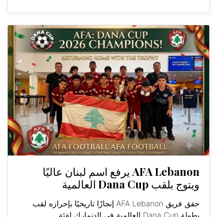
AFA Lebanon يرفع اسم لبنان عاليًا
ويتوج بلقب Dana Cup العالمية
حقق فريق AFA Lebanon إنجازًا تاريخيًا بإحرازه لقب
بطولة Dana Cup العالمية في الدنمارك لفئة...