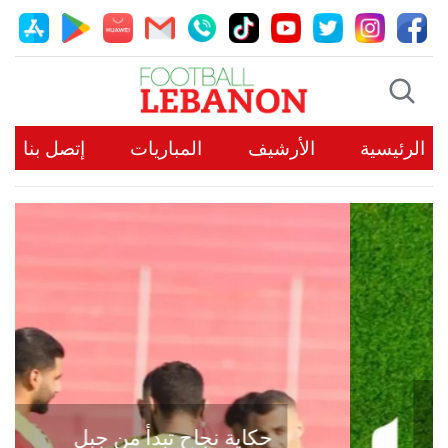
الرئيسية
الأرشيف
المباريات
إتصل بنا
حكاية نجاح تبدأ من جبل