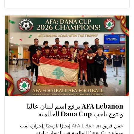
AFA Lebanon يرفع اسم لبنان عاليًا
ويتوج بلقب Dana Cup العالمية
حقق فريق AFA Lebanon إنجازًا تاريخيًا بإحرازه لقب
بطولة Dana Cup العالمية في الدنمارك لفئة...