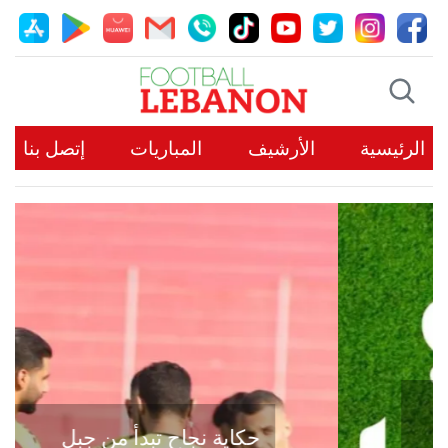
الرئيسية
الأرشيف
المباريات
إتصل بنا
حكاية نجاح تبدأ من جبل