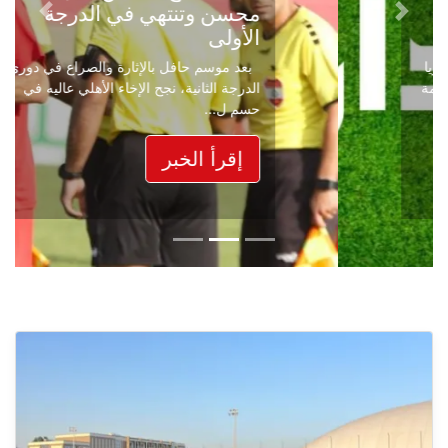
محسن وتنتهي في الدرجة
Next
Previous
الأولى
بعد موسم حافل بالإثارة والصراع في دوري
الدرجة الثانية، نجح الإخاء الأهلي عاليه في
حسم ل...
إقرأ الخبر