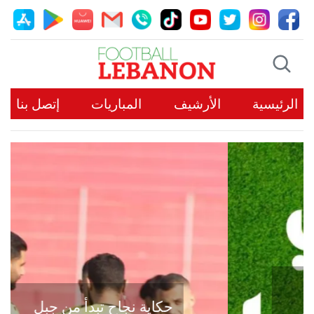
الرئيسية
الأرشيف
المباريات
إتصل بنا
حكاية نجاح تبدأ من جبل