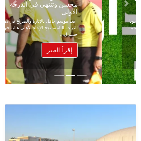
محسن وتنتهي في الدرجة
Next
Previous
الأولى
بعد موسم حافل بالإثارة والصراع في دوري
الدرجة الثانية، نجح الإخاء الأهلي عاليه في
حسم ل...
إقرأ الخبر