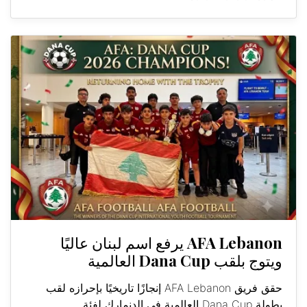
AFA Lebanon يرفع اسم لبنان عاليًا
ويتوج بلقب Dana Cup العالمية
حقق فريق AFA Lebanon إنجازًا تاريخيًا بإحرازه لقب
بطولة Dana Cup العالمية في الدنمارك لفئة...