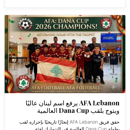
AFA Lebanon يرفع اسم لبنان عاليًا
ويتوج بلقب Dana Cup العالمية
حقق فريق AFA Lebanon إنجازًا تاريخيًا بإحرازه لقب
بطولة Dana Cup العالمية في الدنمارك لفئة...