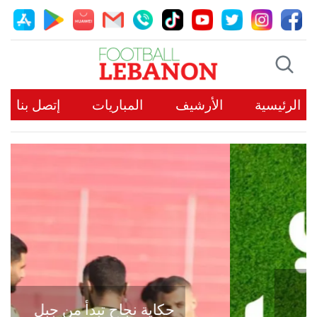
الرئيسية
الأرشيف
المباريات
إتصل بنا
حكاية نجاح تبدأ من جبل