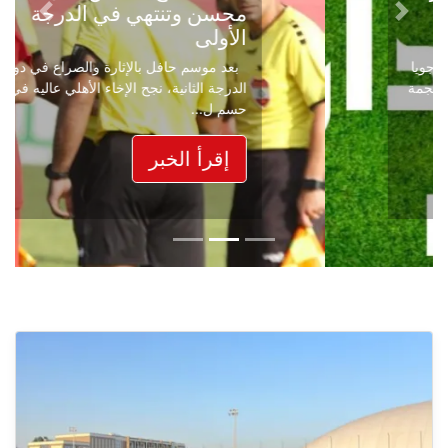
محسن وتنتهي في الدرجة
Next
Previous
الأولى
بعد موسم حافل بالإثارة والصراع في دوري
الدرجة الثانية، نجح الإخاء الأهلي عاليه في
حسم ل...
إقرأ الخبر