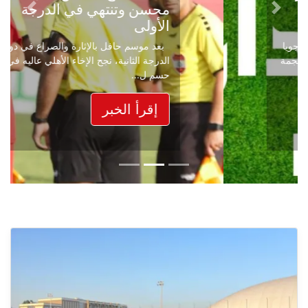
محسن وتنتهي في الدرجة
Next
Previous
الأولى
بعد موسم حافل بالإثارة والصراع في دوري
الدرجة الثانية، نجح الإخاء الأهلي عاليه في
حسم ل...
إقرأ الخبر