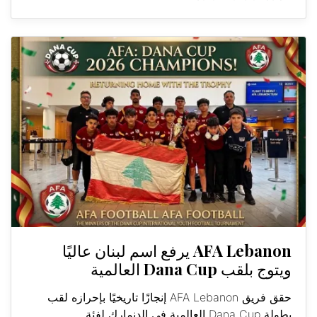
AFA Lebanon يرفع اسم لبنان عاليًا
ويتوج بلقب Dana Cup العالمية
حقق فريق AFA Lebanon إنجازًا تاريخيًا بإحرازه لقب
بطولة Dana Cup العالمية في الدنمارك لفئة...