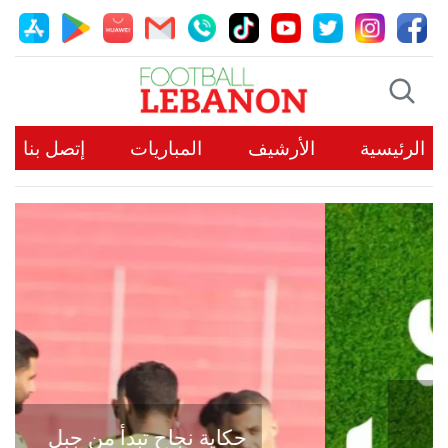
الرئيسية
الأرشيف
المباريات
إتصل بنا
حكاية نجاح تبدأ من جبل