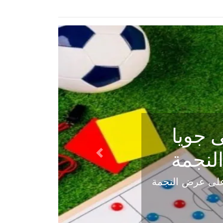
ي في
Next
هلي عاليه في