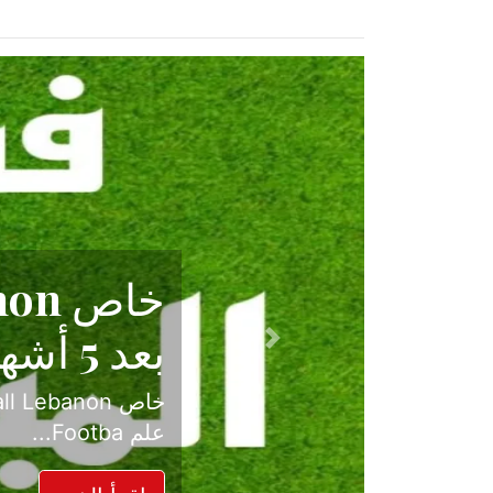
حكاية نجا
الدرجة ال
Previous
بعد موسم حافل بالإ
حسم ل...