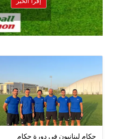
إقرأ الخبر
حكام لبنانيون في دورة حكام