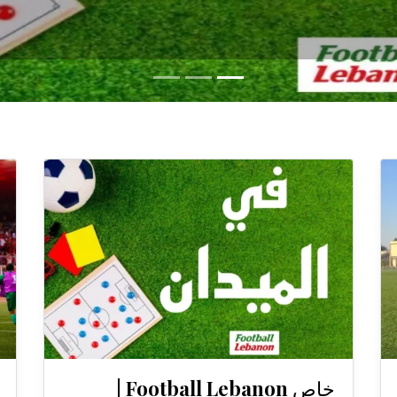
خاص Football Lebanon |