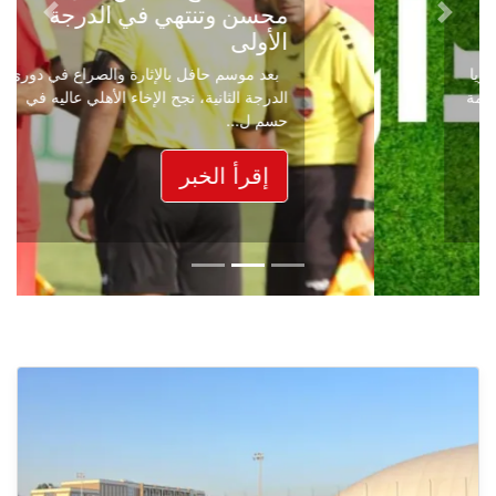
محسن وتنتهي في الدرجة
Next
Previous
الأولى
بعد موسم حافل بالإثارة والصراع في دوري
الدرجة الثانية، نجح الإخاء الأهلي عاليه في
حسم ل...
إقرأ الخبر