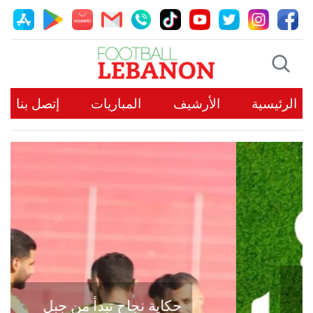
الرئيسية
الأرشيف
المباريات
إتصل بنا
حكاية نجاح تبدأ من جبل