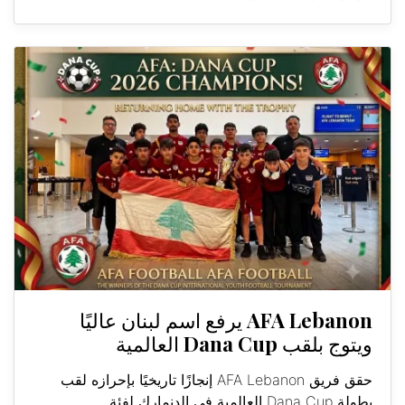
AFA Lebanon يرفع اسم لبنان عاليًا
ويتوج بلقب Dana Cup العالمية
حقق فريق AFA Lebanon إنجازًا تاريخيًا بإحرازه لقب
بطولة Dana Cup العالمية في الدنمارك لفئة...