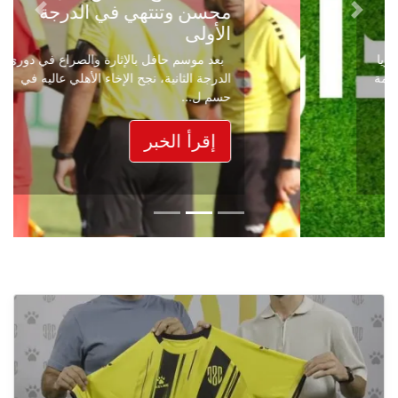
محسن وتنتهي في الدرجة
Next
Previous
الأولى
بعد موسم حافل بالإثارة والصراع في دوري
الدرجة الثانية، نجح الإخاء الأهلي عاليه في
حسم ل...
إقرأ الخبر