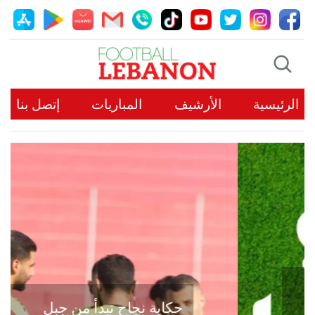
الرئيسية
الأرشيف
المباريات
إتصل بنا
حكاية نجاح تبدأ من جبل