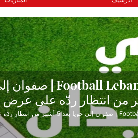
الأرشيف
المباريات
ح تبدأ من جبل محسن وتنته
أولى
ثارة والصراع في دوري الدرجة الثانية، نجح الإخاء الأ