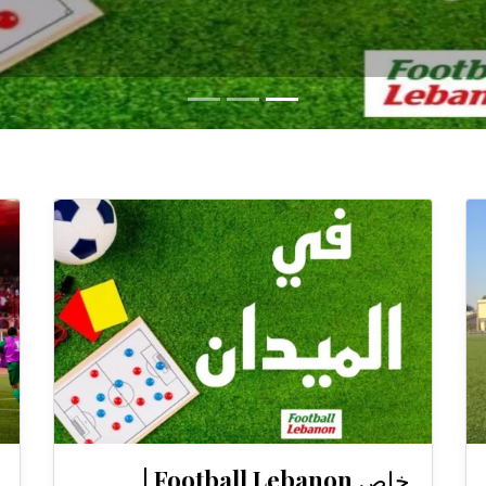
خاص Football Lebanon |