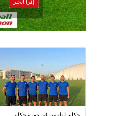
إقرأ الخبر
حكام لبنانيون في دورة حكام